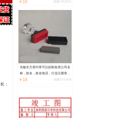
￥10
销量:762541
15×20，15×25，20×30，30×40厘
米至60*40厘米均可定制任意大
小！
光敏长方形印章可以刻制各类公司名
称，姓名，姓名电话，行业注册章，
￥18
出图章章，转账付讫章，复印无效
销量:675436
行长：
章，设计出图章，图纸报审章，企业
logo章，图腾章，竣工图章，其他设
计等，橡皮章在市面上最常见的印
章，使用范围也是非常之广的，制作
出来字迹清晰，不会变型，可以使用
上十年，也可以买个印章盒，携带方