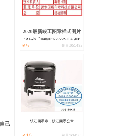
便，怎么清洗呢？用牙刷和清水慢慢
刷下就可以了。
2020最新竣工图章样式图片
<p style="margin-top: 0px; margin-
￥5
bottom: 0px; padding: 0px; word-
销量:651432
spacing: -1.5px; font-size: 14px;
white-space: normal; color: rgb(102,
102, 102); font-family: "microsoft
yahei
镇江
回墨章，
镇江
回墨公章
自己
￥10
销量:634565