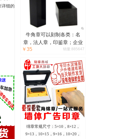
来详细的
牛角章可以刻制各类：名
章，法人章，印鉴章；企业
￥35
销量:885647
logo，图腾，其他设计等。
绵章常规尺寸：5×10，8×12，
9×13，10×15，9×16，10×20，